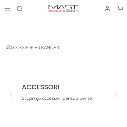
Il 
nuto principale
Accessori
Flex Bouncer
Bildergalerie überspringen
ACCESSORI
Scopri gli accessori pensati per te.