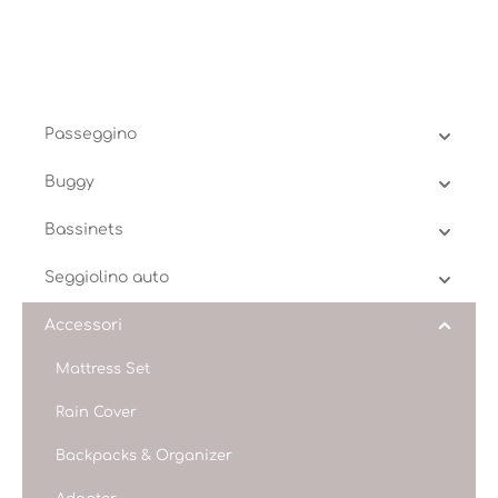
Passeggino
Buggy
Bassinets
Seggiolino auto
Accessori
Mattress Set
Rain Cover
Backpacks & Organizer