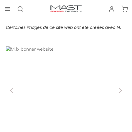
Le 
tenu principal
Certaines images de ce site web ont été créées avec IA.
Bildergalerie überspringen
M.1xSmart.Simple.Light.
M.1x
Smart.
Simple.
Light.