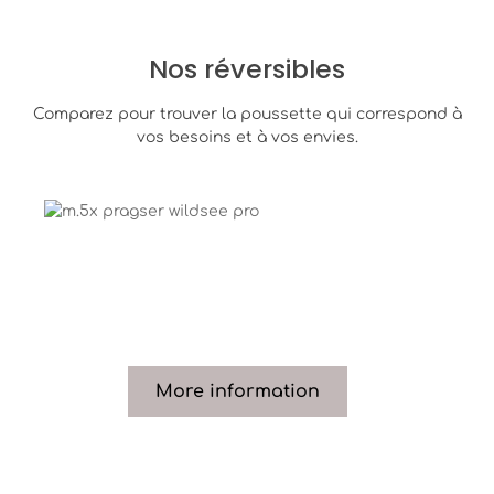
Nos réversibles
Comparez pour trouver la poussette qui correspond à
vos besoins et à vos envies.
M.5x Alles, was du brauchst und dir wünschst – in einem
M.5x
Alles, was du brauchst und dir
wünschst –
in einem einzigen Kinderwagen.
More information