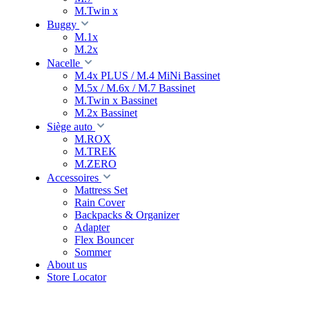
M.Twin x
Buggy
M.1x
M.2x
Nacelle
M.4x PLUS / M.4 MiNi Bassinet
M.5x / M.6x / M.7 Bassinet
M.Twin x Bassinet
M.2x Bassinet
Siège auto
M.ROX
M.TREK
M.ZERO
Accessoires
Mattress Set
Rain Cover
Backpacks & Organizer
Adapter
Flex Bouncer
Sommer
About us
Store Locator