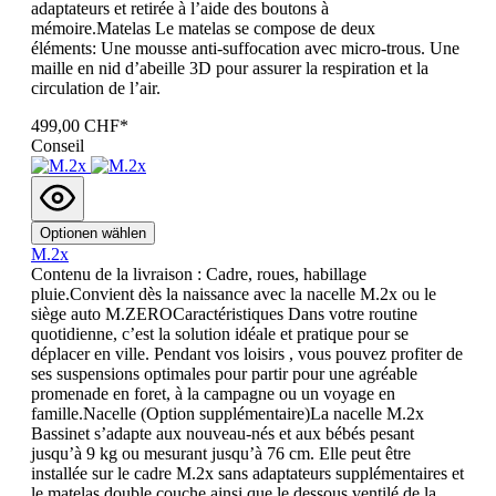
adaptateurs et retirée à l’aide des boutons à
mémoire.Matelas Le matelas se compose de deux
éléments: Une mousse anti-suffocation avec micro-trous. Une
maille en nid d’abeille 3D pour assurer la respiration et la
circulation de l’air.
499,00 CHF*
Conseil
Optionen wählen
M.2x
Contenu de la livraison : Cadre, roues, habillage
pluie.Convient dès la naissance avec la nacelle M.2x ou le
siège auto M.ZEROCaractéristiques Dans votre routine
quotidienne, c’est la solution idéale et pratique pour se
déplacer en ville. Pendant vos loisirs , vous pouvez profiter de
ses suspensions optimales pour partir pour une agréable
promenade en foret, à la campagne ou un voyage en
famille.Nacelle (Option supplémentaire)La nacelle M.2x
Bassinet s’adapte aux nouveau-nés et aux bébés pesant
jusqu’à 9 kg ou mesurant jusqu’à 76 cm. Elle peut être
installée sur le cadre M.2x sans adaptateurs supplémentaires et
le matelas double couche ainsi que le dessous ventilé de la