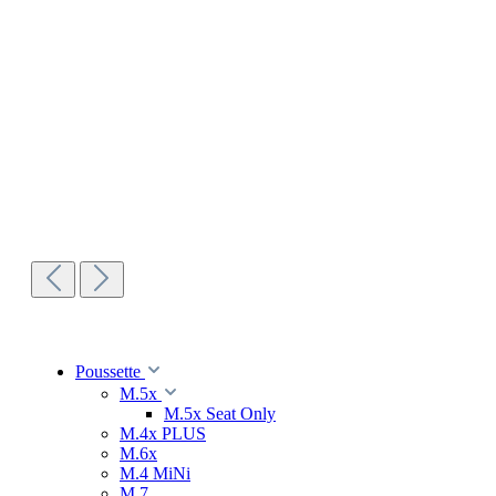
Poussette
M.5x
M.5x Seat Only
M.4x PLUS
M.6x
M.4 MiNi
M.7