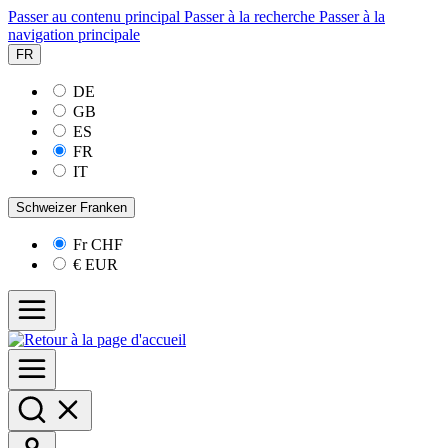
Passer au contenu principal
Passer à la recherche
Passer à la
navigation principale
FR
DE
GB
ES
FR
IT
Schweizer Franken
Fr
CHF
€
EUR