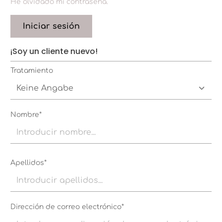
He olvidado mi contraseña.
Iniciar sesión
¡Soy un cliente nuevo!
Información personal
Tratamiento
Nombre*
Apellidos*
Dirección de correo electrónico*