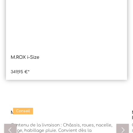
M.ROX i-Size
349,95 €*
Ignorer la galerie de produits
Conseil
M.5x
Contenu de la livraison : Châssis, roues, nacelle,
siège, habillage pluie. Convient dès la