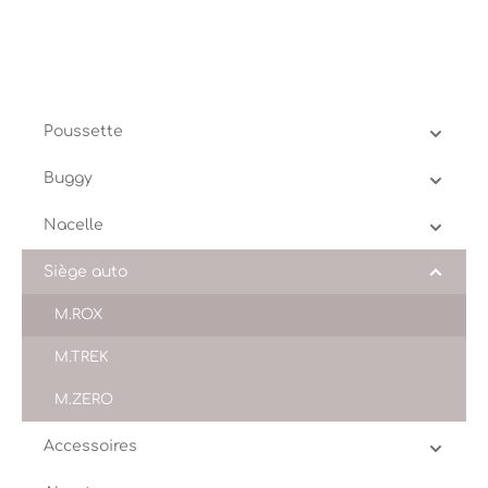
Poussette
Buggy
Nacelle
Siège auto
M.ROX
M.TREK
M.ZERO
Accessoires