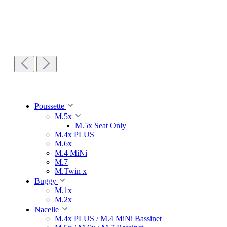
Poussette
M.5x
M.5x Seat Only
M.4x PLUS
M.6x
M.4 MiNi
M.7
M.Twin x
Buggy
M.1x
M.2x
Nacelle
M.4x PLUS / M.4 MiNi Bassinet