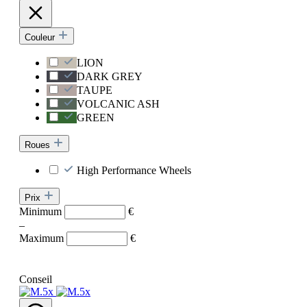
Couleur
LION
DARK GREY
TAUPE
VOLCANIC ASH
GREEN
Roues
High Performance Wheels
Prix
Minimum
€
–
Maximum
€
Conseil