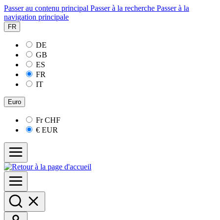
Passer au contenu principal
Passer à la recherche
Passer à la
navigation principale
FR
DE
GB
ES
FR
IT
Euro
Fr
CHF
€
EUR