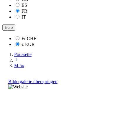
ES
FR
IT
Euro
Fr
CHF
€
EUR
Poussette
M.5x
Bildergalerie überspringen