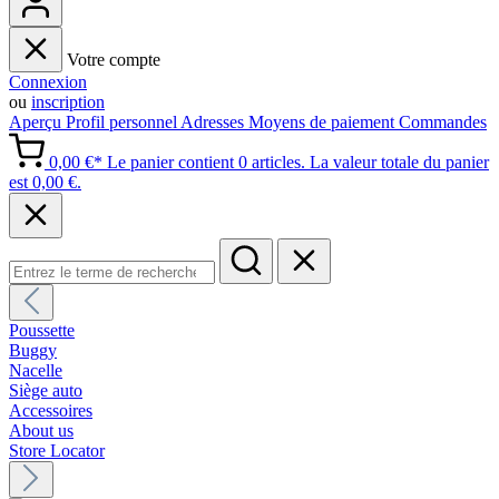
Votre compte
Connexion
ou
inscription
Aperçu
Profil personnel
Adresses
Moyens de paiement
Commandes
0,00 €*
Le panier contient 0 articles. La valeur totale du panier
est 0,00 €.
Poussette
Buggy
Nacelle
Siège auto
Accessoires
About us
Store Locator