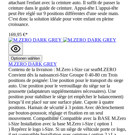
attachant l'enfant avec la ceinture auto. Il suffit de passer la
ceinture dans le guide de ceinture. Appui-tête L'appui-tête
peut être réglé sur 9 positions différentes d'une seule main.
C'est donc la solution idéale pour votre enfant en pleine
croissance.
169,95 €*
Optionen wählen
M.ZERO DARK GREY
Contenu de la livraison : M.Zero i-Size car seatM.ZERO
Convient dès la naissancei-Size Groupe 0 40-80 cm Trois
positions de poignée: Une position pour le transport du siege
auto. Une position pour le verrouillage du siège sur la
poussette (adaptateurs supplémentaires nécessaires). Une
position pour stabiliser le siège (et empêcher le balancement)
lorsqu’il est placé sur une surface plate. Capote à quatre
positions. Harnais de sécurité à 3 points Avec déclenchement
par bouton-poussoir, réglage et fixation en un seul
mouvement. Compatibilité Compatible avec la BASE M.Zero
i-Size Installation avec la base M.Zero i-Size ( option 1
) Repérez le logo i-Size. Si un siège de véhicule porte ce logo,
il est compatible.Installation avec ceinture ( option 2 ) La